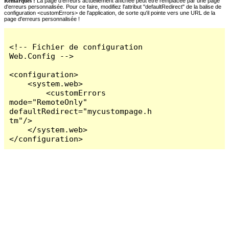
Remarques :
La page d'erreurs actuellement affichée peut être remplacée par une page
d'erreurs personnalisée. Pour ce faire, modifiez l'attribut "defaultRedirect" de la balise de
configuration <customErrors> de l'application, de sorte qu'il pointe vers une URL de la
page d'erreurs personnalisée !
<!-- Fichier de configuration 
Web.Config -->

<configuration>

    <system.web>

        <customErrors 
mode="RemoteOnly" 
defaultRedirect="mycustompage.h
tm"/>

    </system.web>

</configuration>