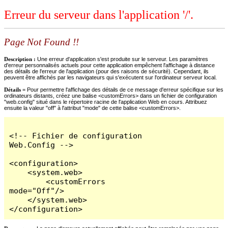
Erreur du serveur dans l'application '/'.
Page Not Found !!
Description :
Une erreur d'application s'est produite sur le serveur. Les paramètres
d'erreur personnalisés actuels pour cette application empêchent l'affichage à distance
des détails de l'erreur de l'application (pour des raisons de sécurité). Cependant, ils
peuvent être affichés par les navigateurs qui s'exécutent sur l'ordinateur serveur local.
Détails =
Pour permettre l'affichage des détails de ce message d'erreur spécifique sur les
ordinateurs distants, créez une balise <customErrors> dans un fichier de configuration
"web.config" situé dans le répertoire racine de l'application Web en cours. Attribuez
ensuite la valeur "off" à l'attribut "mode" de cette balise <customErrors>.
<!-- Fichier de configuration 
Web.Config -->

<configuration>

    <system.web>

        <customErrors 
mode="Off"/>

    </system.web>

</configuration>