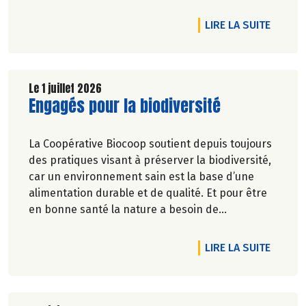
DE L'A
LIRE LA SUITE
Le 1 juillet 2026
Lire la suite de l'article
Engagés pour la biodiversité
La Coopérative Biocoop soutient depuis toujours
des pratiques visant à préserver la biodiversité,
car un environnement sain est la base d’une
alimentation durable et de qualité. Et pour être
en bonne santé la nature a besoin de
biodiversité.
DE L'A
LIRE LA SUITE