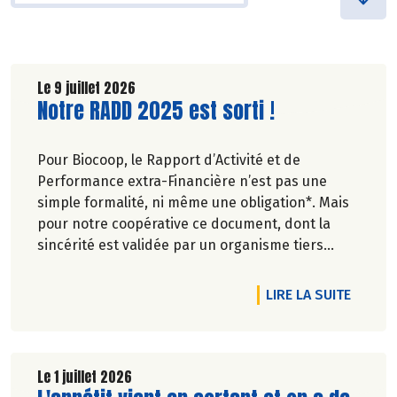
Le 9 juillet 2026
Lire la suite de l'article
Notre RADD 2025 est sorti !
Pour Biocoop, le Rapport d’Activité et de
Performance extra-Financière n’est pas une
simple formalité, ni même une obligation*. Mais
pour notre coopérative ce document, dont la
sincérité est validée par un organisme tiers
indépendant, est un acte de transparence vis-à-
vis de l'ensemble de nos parties prenantes
DE L'A
LIRE LA SUITE
(Paysan.ne.s Associé.e.s, magasins...) et de nos
clients. Il contient un condensé des avancées
réalisées par Biocoop dans l’objectif de rendre
accessible et désirable une bio exigeante.
Le 1 juillet 2026