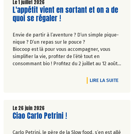
Le 1 juillet 2026
Lire la suite de l'article
L'appétit vient en sortant et on a de
quoi se régaler !
Envie de partir à l’aventure ? D’un simple pique-
nique ? D’un repas sur le pouce ?
Biocoop est là pour vous accompagner, vous
simplifier la vie, profiter de l’été tout en
consommant bio ! Profitez du 2 juillet au 12 août
inclus, jusqu'à -20% sur une sélection de
produits.
DE L'A
LIRE LA SUITE
Le 26 juin 2026
Lire la suite de l'article
Ciao Carlo Petrini !
Carlo Petrini, le père de la Slow food, s’en est allé