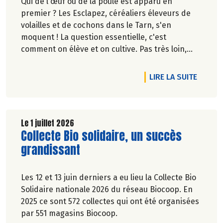
Qui de l'œuf ou de la poule est apparu en
premier ? Les Esclapez, céréaliers éleveurs de
volailles et de cochons dans le Tarn, s'en
moquent ! La question essentielle, c'est
comment on élève et on cultive. Pas très loin,
dans les vergers de la Ferme du Rouge-Gorge, on
est en phase. Comme dans les 19 magasins
DE L'A
LIRE LA SUITE
Biocoop du Grand Toulouse. Ceux-là et d'autres
producteurs jouent collectif pour développer et
structurer une agriculture bio paysanne sur leur
territoire. Nous y étions à la fin de l'hiver. Suivez-
Le 1 juillet 2026
Lire la suite de l'article
Collecte Bio solidaire, un succès
nous.
Pascale Solana.
grandissant
Les 12 et 13 juin derniers a eu lieu la Collecte Bio
Solidaire nationale 2026 du réseau Biocoop. En
2025 ce sont 572 collectes qui ont été organisées
par 551 magasins Biocoop.