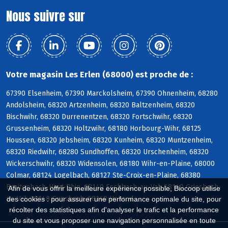
Nous suivre sur
Votre magasin Les Erlen (68000) est proche de :
67390 Elsenheim, 67390 Marckolsheim, 67390 Ohnenheim, 68280
Andolsheim, 68320 Artzenheim, 68320 Baltzenheim, 68320
Bischwihr, 68320 Durrenentzen, 68320 Fortschwihr, 68320
Grussenheim, 68320 Holtzwihr, 68180 Horbourg-Wihr, 68125
Houssen, 68320 Jebsheim, 68320 Kunheim, 68320 Muntzenheim,
68320 Riedwihr, 68280 Sundhoffen, 68320 Urschenheim, 68320
Wickerschwihr, 68320 Widensolen, 68180 Wihr-en-Plaine, 68000
Colmar, 68124 Logelbach, 68127 Ste-Croix-en-Plaine, 68380
Breitenbach-Haut-Rhin, 68140 Eschbach-au-Val, 68140 Griesbach-
Afin de vous offrir la meilleure expérience possible, Biocoop utilise
au-Val, 68140 Gunsbach, 68140 Hohrod
des cookies : pour assurer une performance optimale du site, pour
récolter des statistiques afin d'analyser le trafic et la performance
du site et vous proposer une navigation personnalisée en toute