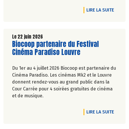
Marie-Pierre Chavel.
DE L'A
LIRE LA SUITE
Le 22 juin 2026
Lire la suite de l'article
Biocoop partenaire du Festival
Cinéma Paradiso Louvre
Du 1er au 4 juillet 2026 Biocoop est partenaire du
Cinéma Paradiso. Les cinémas Mk2 et le Louvre
donnent rendez-vous au grand public dans la
Cour Carrée pour 4 soirées gratuites de cinéma
et de musique.
DE L'A
LIRE LA SUITE