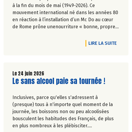
à la fin du mois de mai (1949-2026). Ce
mouvement international né dans les années 80
en réaction à l’installation d’un Mc Do au cœur
de Rome prône unenourriture « bonne, propre
et juste pour tous ».En hommage, nous
republions ici l’entretien qu’il avait accordé
DE L'AR
LIRE LA SUITE
àCulture Bioen 2018,et qui reste totalement
d'actualité.
Le 24 juin 2026
Lire la suite de l'article
Le sans alcool paie sa tournée !
Inclusives, parce qu'elles s'adressent à
(presque) tous à n'importe quel moment de la
journée, les boissons non ou peu alcoolisées
bousculent les habitudes des Français, de plus
en plus nombreux à les plébisciter.