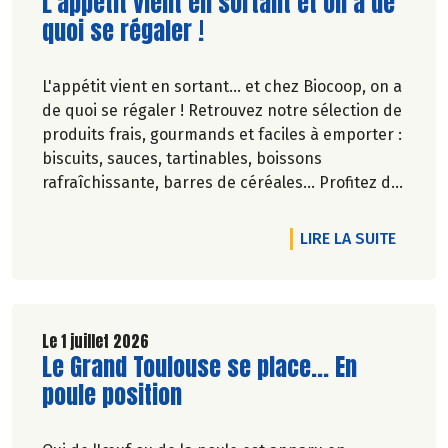
Lire la suite de l'article
L'appétit vient en sortant et on a de
quoi se régaler !
L'appétit vient en sortant... et chez Biocoop, on a
de quoi se régaler ! Retrouvez notre sélection de
produits frais, gourmands et faciles à emporter :
biscuits, sauces, tartinables, boissons
rafraîchissante, barres de céréales... Profitez de
20%* de remise sur une sélection de produits du
2 juillet au 12 août 2026 inclus.
DE L'A
LIRE LA SUITE
Le 1 juillet 2026
Lire la suite de l'article
Le Grand Toulouse se place... En
poule position