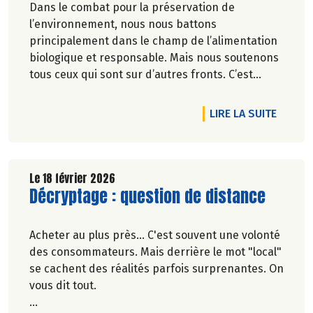
Dans le combat pour la préservation de
l’environnement, nous nous battons
principalement dans le champ de l’alimentation
biologique et responsable. Mais nous soutenons
tous ceux qui sont sur d’autres fronts. C’est
pourquoi Biocoop a décidé d’apporter une
nouvelle fois son soutien à la série
DE L'A
LIRE LA SUITE
documentaireImmersion : une aventure
humaine, sportive et engagée.
Le 18 février 2026
Lire la suite de l'article
Décryptage : question de distance
Acheter au plus près... C'est souvent une volonté
des consommateurs. Mais derrière le mot "local"
se cachent des réalités parfois surprenantes. On
vous dit tout.