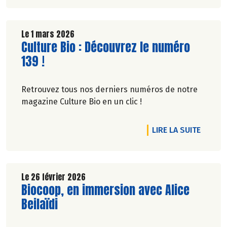
Le 1 mars 2026
Lire la suite de l'article
Culture Bio : Découvrez le numéro
139 !
Retrouvez tous nos derniers numéros de notre
magazine Culture Bio en un clic !
DE L'A
LIRE LA SUITE
Le 26 février 2026
Lire la suite de l'article
Biocoop, en immersion avec Alice
Beilaïdi