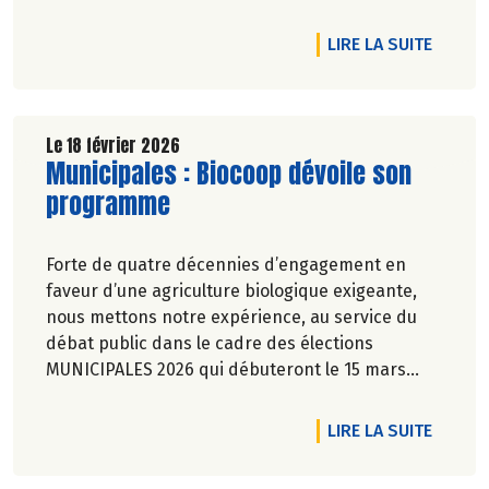
Véronique Bourfe-Rivière.
DE L'A
LIRE LA SUITE
Le 18 février 2026
Lire la suite de l'article
Municipales : Biocoop dévoile son
programme
Forte de quatre décennies d’engagement en
faveur d’une agriculture biologique exigeante,
nous mettons notre expérience, au service du
débat public dans le cadre des élections
MUNICIPALES 2026 qui débuteront le 15 mars
prochain au travers de 7 propositions pour une
transition écologique et alimentaire durable.
DE L'A
LIRE LA SUITE