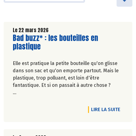
Le 22 mars 2026
Lire la suite de l'article
Bad buzz* : les bouteilles en
plastique
Elle est pratique la petite bouteille qu'on glisse
dans son sac et qu'on emporte partout. Mais le
plastique, trop polluant, est loin d'être
fantastique. Et si on passait à autre chose ?
Marie-Pierre Chavel.
DE L'A
LIRE LA SUITE