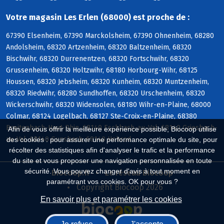
Votre magasin Les Erlen (68000) est proche de :
67390 Elsenheim, 67390 Marckolsheim, 67390 Ohnenheim, 68280
Andolsheim, 68320 Artzenheim, 68320 Baltzenheim, 68320
Bischwihr, 68320 Durrenentzen, 68320 Fortschwihr, 68320
Grussenheim, 68320 Holtzwihr, 68180 Horbourg-Wihr, 68125
Houssen, 68320 Jebsheim, 68320 Kunheim, 68320 Muntzenheim,
68320 Riedwihr, 68280 Sundhoffen, 68320 Urschenheim, 68320
Wickerschwihr, 68320 Widensolen, 68180 Wihr-en-Plaine, 68000
Colmar, 68124 Logelbach, 68127 Ste-Croix-en-Plaine, 68380
Breitenbach-Haut-Rhin, 68140 Eschbach-au-Val, 68140 Griesbach-
Afin de vous offrir la meilleure expérience possible, Biocoop utilise
au-Val, 68140 Gunsbach, 68140 Hohrod
des cookies : pour assurer une performance optimale du site, pour
récolter des statistiques afin d'analyser le trafic et la performance
du site et vous proposer une navigation personnalisée en toute
sécurité. Vous pouvez changer d'avis à tout moment en
Biocoop.fr
Le réseau Biocoop
paramétrant vos cookies. OK pour vous ?
Copyright Biocoop 2026
En savoir plus et paramétrer les cookies