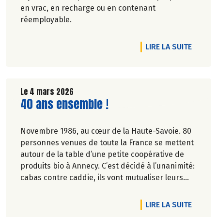
en vrac, en recharge ou en contenant
réemployable.
DE L'A
LIRE LA SUITE
Le 4 mars 2026
Lire la suite de l'article
40 ans ensemble !
Novembre 1986, au cœur de la Haute-Savoie. 80
personnes venues de toute la France se mettent
autour de la table d’une petite coopérative de
produits bio à Annecy. C’est décidé à l’unanimité:
cabas contre caddie, ils vont mutualiser leurs
achats bio en montant une association loi 1901.
DE L'A
LIRE LA SUITE