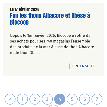
Le 17 février 2026
Lire la suite de l'article
Fini les thons Albacore et Obèse à
Biocoop
Depuis le 1er janvier 2026, Biocoop a retiré de
ses achats pour ses 740 magasins l’ensemble
des produits de la mer à base de thon Albacore
et de thon Obèse.
DE L'A
LIRE LA SUITE
<
1
2
3
4
5
6
7