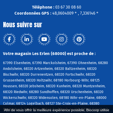
Téléphone :
03 67 30 08 60
Coordonnées GPS :
48,0604009 ° , 7,336146 °
Nous suivre sur
Votre magasin Les Erlen (68000) est proche de :
67390 Elsenheim, 67390 Marckolsheim, 67390 Ohnenheim, 68280
Andolsheim, 68320 Artzenheim, 68320 Baltzenheim, 68320
Bischwihr, 68320 Durrenentzen, 68320 Fortschwihr, 68320
Grussenheim, 68320 Holtzwihr, 68180 Horbourg-Wihr, 68125
Houssen, 68320 Jebsheim, 68320 Kunheim, 68320 Muntzenheim,
68320 Riedwihr, 68280 Sundhoffen, 68320 Urschenheim, 68320
Wickerschwihr, 68320 Widensolen, 68180 Wihr-en-Plaine, 68000
Colmar, 68124 Logelbach, 68127 Ste-Croix-en-Plaine, 68380
Breitenbach-Haut-Rhin, 68140 Eschbach-au-Val, 68140 Griesbach-
Afin de vous offrir la meilleure expérience possible, Biocoop utilise