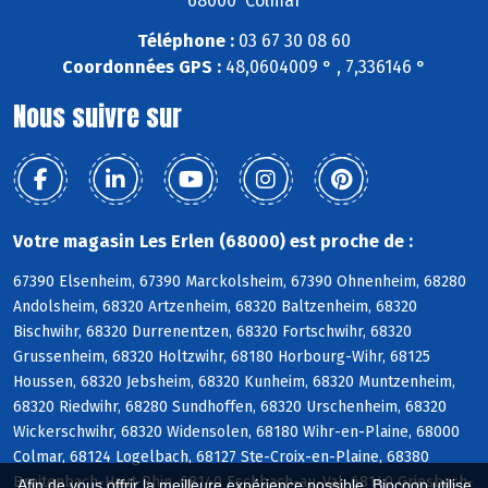
68000 Colmar
Téléphone :
03 67 30 08 60
Coordonnées GPS :
48,0604009 ° , 7,336146 °
Nous suivre sur
Votre magasin Les Erlen (68000) est proche de :
67390 Elsenheim, 67390 Marckolsheim, 67390 Ohnenheim, 68280
Andolsheim, 68320 Artzenheim, 68320 Baltzenheim, 68320
Bischwihr, 68320 Durrenentzen, 68320 Fortschwihr, 68320
Grussenheim, 68320 Holtzwihr, 68180 Horbourg-Wihr, 68125
Houssen, 68320 Jebsheim, 68320 Kunheim, 68320 Muntzenheim,
68320 Riedwihr, 68280 Sundhoffen, 68320 Urschenheim, 68320
Wickerschwihr, 68320 Widensolen, 68180 Wihr-en-Plaine, 68000
Colmar, 68124 Logelbach, 68127 Ste-Croix-en-Plaine, 68380
Breitenbach-Haut-Rhin, 68140 Eschbach-au-Val, 68140 Griesbach-
Afin de vous offrir la meilleure expérience possible, Biocoop utilise