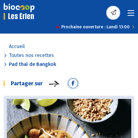
Les Erlen
Prochaine ouverture : Lundi 13:00
Accueil
Toutes nos recettes
Pad thaï de Bangkok
Partager sur