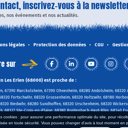
tact, inscrivez-vous à la newsletter
fres, nos événements et nos actualités.
ons légales
Protection des données
CGU
Gestio
re sur
n Les Erlen (68000) est proche de :
m, 67390 Marckolsheim, 67390 Ohnenheim, 68280 Andolsheim, 68320 A
68320 Fortschwihr, 68320 Grussenheim, 68320 Holtzwihr, 68180 Horbo
8320 Riedwihr, 68280 Sundhoffen, 68320 Urschenheim, 68320 Wickersc
h, 68127 Ste-Croix-en-Plaine, 68380 Breitenbach-Haut-Rhin, 68140 E
es cookies : pour assurer une performance optimale du site, pour récolter
isée en toute sécurité. Vous pouvez changer d'avis à tout moment en 