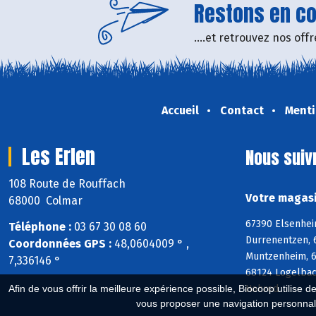
Restons en con
....et retrouvez nos of
Accueil
Contact
Menti
Les Erlen
Nous suiv
108 Route de Rouffach
Votre magasi
68000 Colmar
67390 Elsenhei
Téléphone :
03 67 30 08 60
Durrenentzen, 
Coordonnées GPS :
48,0604009 ° ,
Muntzenheim, 6
7,336146 °
68124 Logelbac
Hohrod
Afin de vous offrir la meilleure expérience possible, Biocoop utilise d
vous proposer une navigation personnal