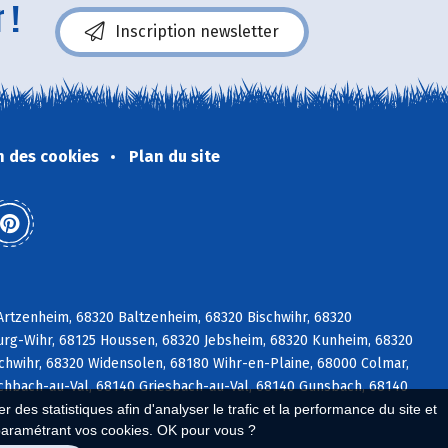
 !
Inscription newsletter
n des cookies
Plan du site
rtzenheim, 68320 Baltzenheim, 68320 Bischwihr, 68320
urg-Wihr, 68125 Houssen, 68320 Jebsheim, 68320 Kunheim, 68320
hwihr, 68320 Widensolen, 68180 Wihr-en-Plaine, 68000 Colmar,
schbach-au-Val, 68140 Griesbach-au-Val, 68140 Gunsbach, 68140
 des statistiques afin d'analyser le trafic et la performance du site et
paramétrant vos cookies. OK pour vous ?