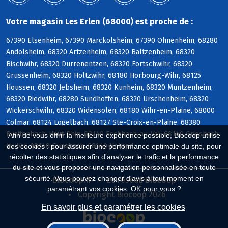
Votre magasin Les Erlen (68000) est proche de :
67390 Elsenheim, 67390 Marckolsheim, 67390 Ohnenheim, 68280
Andolsheim, 68320 Artzenheim, 68320 Baltzenheim, 68320
Bischwihr, 68320 Durrenentzen, 68320 Fortschwihr, 68320
Grussenheim, 68320 Holtzwihr, 68180 Horbourg-Wihr, 68125
Houssen, 68320 Jebsheim, 68320 Kunheim, 68320 Muntzenheim,
68320 Riedwihr, 68280 Sundhoffen, 68320 Urschenheim, 68320
Wickerschwihr, 68320 Widensolen, 68180 Wihr-en-Plaine, 68000
Colmar, 68124 Logelbach, 68127 Ste-Croix-en-Plaine, 68380
Breitenbach-Haut-Rhin, 68140 Eschbach-au-Val, 68140 Griesbach-
Afin de vous offrir la meilleure expérience possible, Biocoop utilise
au-Val, 68140 Gunsbach, 68140 Hohrod
des cookies : pour assurer une performance optimale du site, pour
récolter des statistiques afin d'analyser le trafic et la performance
du site et vous proposer une navigation personnalisée en toute
sécurité. Vous pouvez changer d'avis à tout moment en
Biocoop.fr
Le réseau Biocoop
paramétrant vos cookies. OK pour vous ?
Copyright Biocoop 2026
En savoir plus et paramétrer les cookies