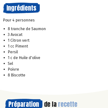
Ingrédients
Pour 4 personnes
8 tranche de Saumon
3 Avocat
1 Citron vert
1 cc Piment
Persil
1 c de Huile d'olive
Sel
Poivre
8 Biscotte
Préparation
de la
recette