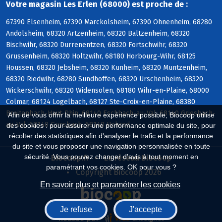
Votre magasin Les Erlen (68000) est proche de :
67390 Elsenheim, 67390 Marckolsheim, 67390 Ohnenheim, 68280
Andolsheim, 68320 Artzenheim, 68320 Baltzenheim, 68320
Bischwihr, 68320 Durrenentzen, 68320 Fortschwihr, 68320
Grussenheim, 68320 Holtzwihr, 68180 Horbourg-Wihr, 68125
Houssen, 68320 Jebsheim, 68320 Kunheim, 68320 Muntzenheim,
68320 Riedwihr, 68280 Sundhoffen, 68320 Urschenheim, 68320
Wickerschwihr, 68320 Widensolen, 68180 Wihr-en-Plaine, 68000
Colmar, 68124 Logelbach, 68127 Ste-Croix-en-Plaine, 68380
Breitenbach-Haut-Rhin, 68140 Eschbach-au-Val, 68140 Griesbach-
Afin de vous offrir la meilleure expérience possible, Biocoop utilise
au-Val, 68140 Gunsbach, 68140 Hohrod
des cookies : pour assurer une performance optimale du site, pour
récolter des statistiques afin d'analyser le trafic et la performance
du site et vous proposer une navigation personnalisée en toute
sécurité. Vous pouvez changer d'avis à tout moment en
Biocoop.fr
Le réseau Biocoop
paramétrant vos cookies. OK pour vous ?
Copyright Biocoop 2026
En savoir plus et paramétrer les cookies
Je refuse
J'accepte
Réalisé par