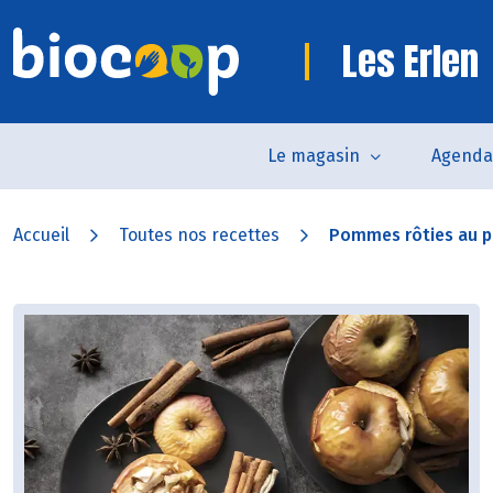
Les Erlen
Le magasin
Agenda
Accueil
Toutes nos recettes
Pommes rôties au pa