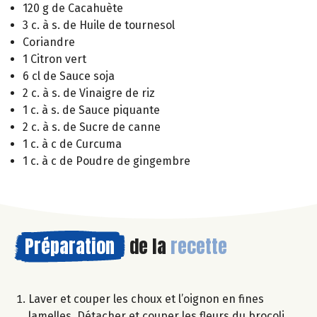
120 g de Cacahuète
3 c. à s. de Huile de tournesol
Coriandre
1 Citron vert
6 cl de Sauce soja
2 c. à s. de Vinaigre de riz
1 c. à s. de Sauce piquante
2 c. à s. de Sucre de canne
1 c. à c de Curcuma
1 c. à c de Poudre de gingembre
Préparation
de la
recette
Laver et couper les choux et l’oignon en fines
lamelles. Détacher et couper les fleurs du brocoli,