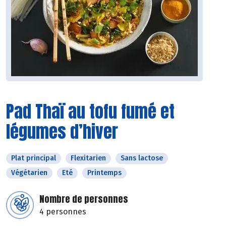
Pad Thaï au tofu fumé et
légumes d’hiver
Plat principal
Flexitarien
Sans lactose
Végétarien
Eté
Printemps
Nombre de personnes
4 personnes