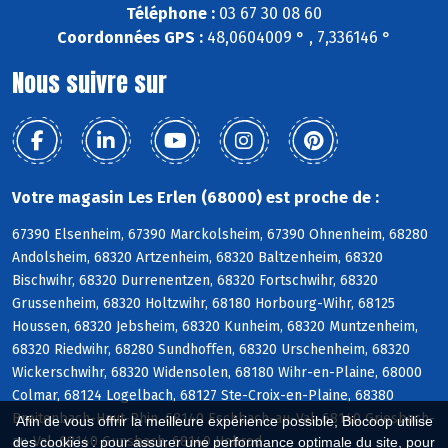
Téléphone :
03 67 30 08 60
Coordonnées GPS :
48,0604009 ° , 7,336146 °
Nous suivre sur
Votre magasin Les Erlen (68000) est proche de :
67390 Elsenheim, 67390 Marckolsheim, 67390 Ohnenheim, 68280
Andolsheim, 68320 Artzenheim, 68320 Baltzenheim, 68320
Bischwihr, 68320 Durrenentzen, 68320 Fortschwihr, 68320
Grussenheim, 68320 Holtzwihr, 68180 Horbourg-Wihr, 68125
Houssen, 68320 Jebsheim, 68320 Kunheim, 68320 Muntzenheim,
68320 Riedwihr, 68280 Sundhoffen, 68320 Urschenheim, 68320
Wickerschwihr, 68320 Widensolen, 68180 Wihr-en-Plaine, 68000
Colmar, 68124 Logelbach, 68127 Ste-Croix-en-Plaine, 68380
Breitenbach-Haut-Rhin, 68140 Eschbach-au-Val, 68140 Griesbach-
Afin de vous offrir la meilleure expérience possible, Biocoop utilise
au-Val, 68140 Gunsbach, 68140 Hohrod
des cookies : pour assurer une performance optimale du site, pour