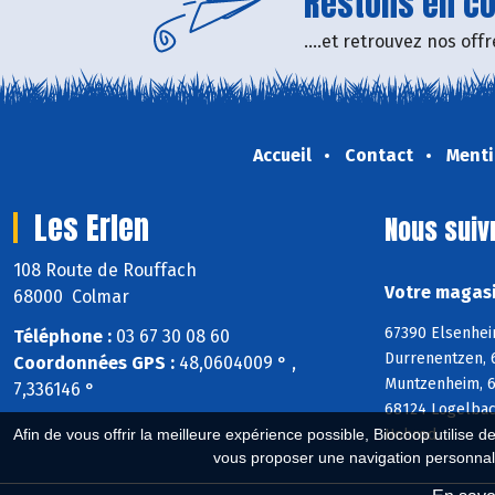
Restons en con
....et retrouvez nos of
Accueil
Contact
Menti
Les Erlen
Nous suiv
108 Route de Rouffach
Votre magasi
68000 Colmar
67390 Elsenhei
Téléphone :
03 67 30 08 60
Durrenentzen, 
Coordonnées GPS :
48,0604009 ° ,
Muntzenheim, 6
7,336146 °
68124 Logelbac
Hohrod
Afin de vous offrir la meilleure expérience possible, Biocoop utilise d
vous proposer une navigation personnal