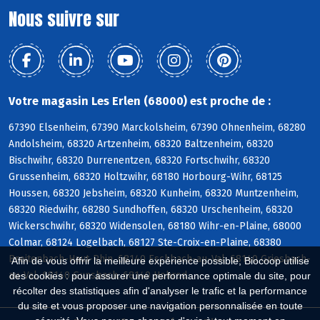
Nous suivre sur
Votre magasin Les Erlen (68000) est proche de :
67390 Elsenheim, 67390 Marckolsheim, 67390 Ohnenheim, 68280
Andolsheim, 68320 Artzenheim, 68320 Baltzenheim, 68320
Bischwihr, 68320 Durrenentzen, 68320 Fortschwihr, 68320
Grussenheim, 68320 Holtzwihr, 68180 Horbourg-Wihr, 68125
Houssen, 68320 Jebsheim, 68320 Kunheim, 68320 Muntzenheim,
68320 Riedwihr, 68280 Sundhoffen, 68320 Urschenheim, 68320
Wickerschwihr, 68320 Widensolen, 68180 Wihr-en-Plaine, 68000
Colmar, 68124 Logelbach, 68127 Ste-Croix-en-Plaine, 68380
Breitenbach-Haut-Rhin, 68140 Eschbach-au-Val, 68140 Griesbach-
Afin de vous offrir la meilleure expérience possible, Biocoop utilise
au-Val, 68140 Gunsbach, 68140 Hohrod
des cookies : pour assurer une performance optimale du site, pour
récolter des statistiques afin d'analyser le trafic et la performance
du site et vous proposer une navigation personnalisée en toute