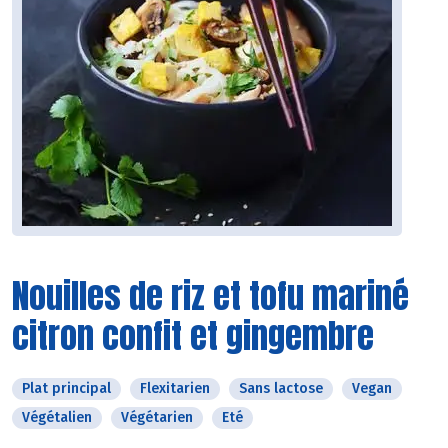
Nouilles de riz et tofu mariné
citron confit et gingembre
Plat principal
Flexitarien
Sans lactose
Vegan
Végétalien
Végétarien
Eté