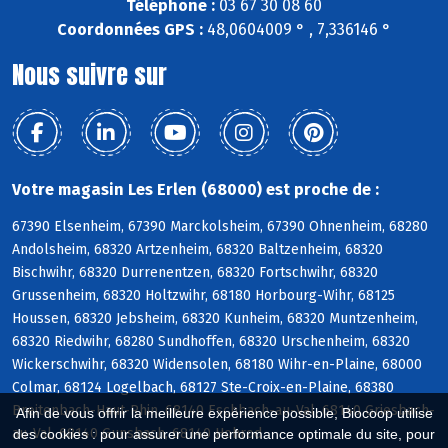
Téléphone :
03 67 30 08 60
Coordonnées GPS :
48,0604009 ° , 7,336146 °
Nous suivre sur
Votre magasin Les Erlen (68000) est proche de :
67390 Elsenheim, 67390 Marckolsheim, 67390 Ohnenheim, 68280
Andolsheim, 68320 Artzenheim, 68320 Baltzenheim, 68320
Bischwihr, 68320 Durrenentzen, 68320 Fortschwihr, 68320
Grussenheim, 68320 Holtzwihr, 68180 Horbourg-Wihr, 68125
Houssen, 68320 Jebsheim, 68320 Kunheim, 68320 Muntzenheim,
68320 Riedwihr, 68280 Sundhoffen, 68320 Urschenheim, 68320
Wickerschwihr, 68320 Widensolen, 68180 Wihr-en-Plaine, 68000
Colmar, 68124 Logelbach, 68127 Ste-Croix-en-Plaine, 68380
Breitenbach-Haut-Rhin, 68140 Eschbach-au-Val, 68140 Griesbach-
Afin de vous offrir la meilleure expérience possible, Biocoop utilise
au-Val, 68140 Gunsbach, 68140 Hohrod
des cookies : pour assurer une performance optimale du site, pour