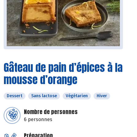
Gâteau de pain d’épices à la
mousse d’orange
Dessert
Sans lactose
Végétarien
Hiver
Nombre de personnes
6 personnes
Préparation