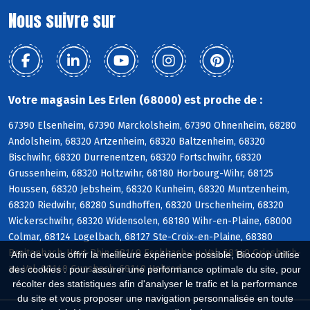
Nous suivre sur
Votre magasin Les Erlen (68000) est proche de :
67390 Elsenheim, 67390 Marckolsheim, 67390 Ohnenheim, 68280
Andolsheim, 68320 Artzenheim, 68320 Baltzenheim, 68320
Bischwihr, 68320 Durrenentzen, 68320 Fortschwihr, 68320
Grussenheim, 68320 Holtzwihr, 68180 Horbourg-Wihr, 68125
Houssen, 68320 Jebsheim, 68320 Kunheim, 68320 Muntzenheim,
68320 Riedwihr, 68280 Sundhoffen, 68320 Urschenheim, 68320
Wickerschwihr, 68320 Widensolen, 68180 Wihr-en-Plaine, 68000
Colmar, 68124 Logelbach, 68127 Ste-Croix-en-Plaine, 68380
Breitenbach-Haut-Rhin, 68140 Eschbach-au-Val, 68140 Griesbach-
Afin de vous offrir la meilleure expérience possible, Biocoop utilise
au-Val, 68140 Gunsbach, 68140 Hohrod
des cookies : pour assurer une performance optimale du site, pour
récolter des statistiques afin d'analyser le trafic et la performance
du site et vous proposer une navigation personnalisée en toute