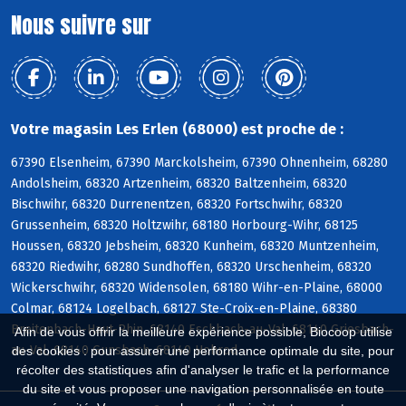
Nous suivre sur
Votre magasin Les Erlen (68000) est proche de :
67390 Elsenheim, 67390 Marckolsheim, 67390 Ohnenheim, 68280
Andolsheim, 68320 Artzenheim, 68320 Baltzenheim, 68320
Bischwihr, 68320 Durrenentzen, 68320 Fortschwihr, 68320
Grussenheim, 68320 Holtzwihr, 68180 Horbourg-Wihr, 68125
Houssen, 68320 Jebsheim, 68320 Kunheim, 68320 Muntzenheim,
68320 Riedwihr, 68280 Sundhoffen, 68320 Urschenheim, 68320
Wickerschwihr, 68320 Widensolen, 68180 Wihr-en-Plaine, 68000
Colmar, 68124 Logelbach, 68127 Ste-Croix-en-Plaine, 68380
Breitenbach-Haut-Rhin, 68140 Eschbach-au-Val, 68140 Griesbach-
Afin de vous offrir la meilleure expérience possible, Biocoop utilise
au-Val, 68140 Gunsbach, 68140 Hohrod
des cookies : pour assurer une performance optimale du site, pour
récolter des statistiques afin d'analyser le trafic et la performance
du site et vous proposer une navigation personnalisée en toute