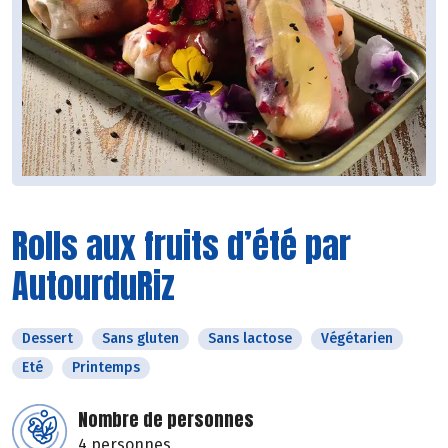
Rolls aux fruits d’été par
AutourduRiz
Dessert
Sans gluten
Sans lactose
Végétarien
Eté
Printemps
Nombre de personnes
4 personnes