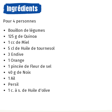
Ingrédients
Pour 4 personnes
Bouillon de légumes
125 g de Quinoa
1 cc de Miel
5 cl de Huile de tournesol
3 Endive
1 Orange
1 pincée de Fleur de sel
40 g de Noix
1 Ail
Persil
1 c. à s. de Huile d'olive