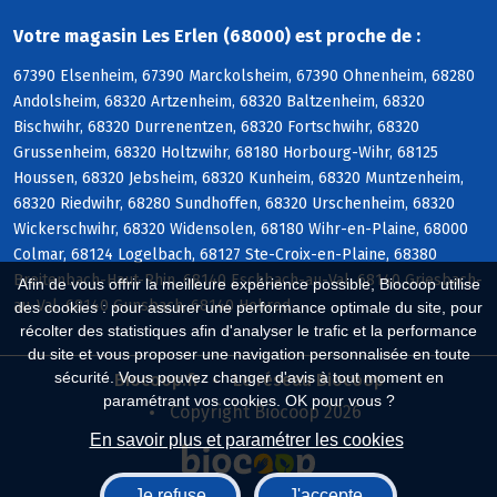
Votre magasin Les Erlen (68000) est proche de :
67390 Elsenheim, 67390 Marckolsheim, 67390 Ohnenheim, 68280
Andolsheim, 68320 Artzenheim, 68320 Baltzenheim, 68320
Bischwihr, 68320 Durrenentzen, 68320 Fortschwihr, 68320
Grussenheim, 68320 Holtzwihr, 68180 Horbourg-Wihr, 68125
Houssen, 68320 Jebsheim, 68320 Kunheim, 68320 Muntzenheim,
68320 Riedwihr, 68280 Sundhoffen, 68320 Urschenheim, 68320
Wickerschwihr, 68320 Widensolen, 68180 Wihr-en-Plaine, 68000
Colmar, 68124 Logelbach, 68127 Ste-Croix-en-Plaine, 68380
Breitenbach-Haut-Rhin, 68140 Eschbach-au-Val, 68140 Griesbach-
Afin de vous offrir la meilleure expérience possible, Biocoop utilise
au-Val, 68140 Gunsbach, 68140 Hohrod
des cookies : pour assurer une performance optimale du site, pour
récolter des statistiques afin d'analyser le trafic et la performance
du site et vous proposer une navigation personnalisée en toute
sécurité. Vous pouvez changer d'avis à tout moment en
Biocoop.fr
Le réseau Biocoop
paramétrant vos cookies. OK pour vous ?
Copyright Biocoop 2026
En savoir plus et paramétrer les cookies
Je refuse
J'accepte