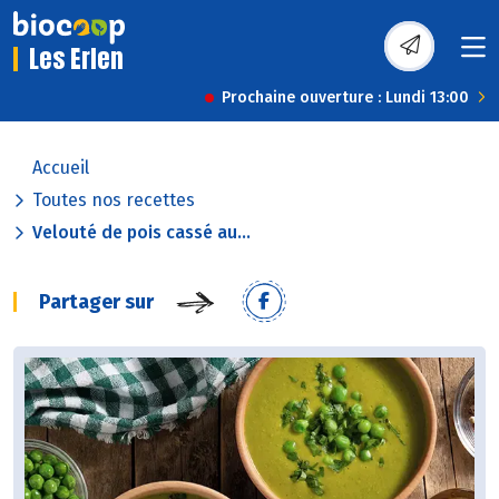
Les Erlen
Prochaine ouverture : Lundi 13:00
Accueil
Toutes nos recettes
Velouté de pois cassé au...
Partager sur