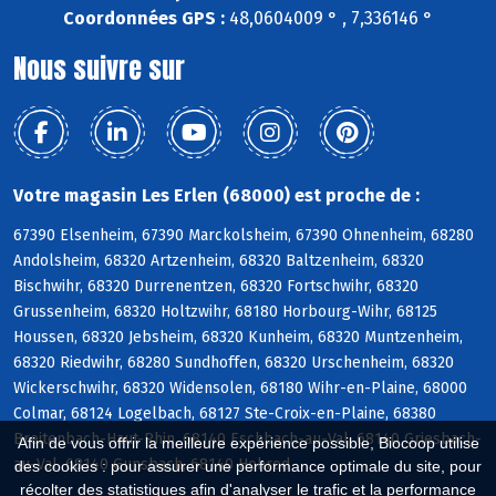
Coordonnées GPS :
48,0604009 ° , 7,336146 °
Nous suivre sur
Votre magasin Les Erlen (68000) est proche de :
67390 Elsenheim, 67390 Marckolsheim, 67390 Ohnenheim, 68280
Andolsheim, 68320 Artzenheim, 68320 Baltzenheim, 68320
Bischwihr, 68320 Durrenentzen, 68320 Fortschwihr, 68320
Grussenheim, 68320 Holtzwihr, 68180 Horbourg-Wihr, 68125
Houssen, 68320 Jebsheim, 68320 Kunheim, 68320 Muntzenheim,
68320 Riedwihr, 68280 Sundhoffen, 68320 Urschenheim, 68320
Wickerschwihr, 68320 Widensolen, 68180 Wihr-en-Plaine, 68000
Colmar, 68124 Logelbach, 68127 Ste-Croix-en-Plaine, 68380
Breitenbach-Haut-Rhin, 68140 Eschbach-au-Val, 68140 Griesbach-
Afin de vous offrir la meilleure expérience possible, Biocoop utilise
au-Val, 68140 Gunsbach, 68140 Hohrod
des cookies : pour assurer une performance optimale du site, pour
récolter des statistiques afin d'analyser le trafic et la performance