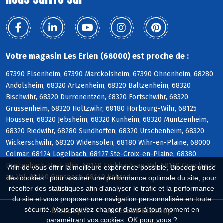
Votre magasin Les Erlen (68000) est proche de :
67390 Elsenheim, 67390 Marckolsheim, 67390 Ohnenheim, 68280
Andolsheim, 68320 Artzenheim, 68320 Baltzenheim, 68320
Bischwihr, 68320 Durrenentzen, 68320 Fortschwihr, 68320
Grussenheim, 68320 Holtzwihr, 68180 Horbourg-Wihr, 68125
Houssen, 68320 Jebsheim, 68320 Kunheim, 68320 Muntzenheim,
68320 Riedwihr, 68280 Sundhoffen, 68320 Urschenheim, 68320
Wickerschwihr, 68320 Widensolen, 68180 Wihr-en-Plaine, 68000
Colmar, 68124 Logelbach, 68127 Ste-Croix-en-Plaine, 68380
Breitenbach-Haut-Rhin, 68140 Eschbach-au-Val, 68140 Griesbach-
Afin de vous offrir la meilleure expérience possible, Biocoop utilise
au-Val, 68140 Gunsbach, 68140 Hohrod
des cookies : pour assurer une performance optimale du site, pour
récolter des statistiques afin d'analyser le trafic et la performance
du site et vous proposer une navigation personnalisée en toute
sécurité. Vous pouvez changer d'avis à tout moment en
Biocoop.fr
Le réseau Biocoop
paramétrant vos cookies. OK pour vous ?