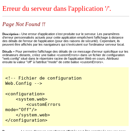
Erreur du serveur dans l'application '/'.
Page Not Found !!
Description :
Une erreur d'application s'est produite sur le serveur. Les paramètres
d'erreur personnalisés actuels pour cette application empêchent l'affichage à distance
des détails de l'erreur de l'application (pour des raisons de sécurité). Cependant, ils
peuvent être affichés par les navigateurs qui s'exécutent sur l'ordinateur serveur local.
Détails =
Pour permettre l'affichage des détails de ce message d'erreur spécifique sur les
ordinateurs distants, créez une balise <customErrors> dans un fichier de configuration
"web.config" situé dans le répertoire racine de l'application Web en cours. Attribuez
ensuite la valeur "off" à l'attribut "mode" de cette balise <customErrors>.
<!-- Fichier de configuration 
Web.Config -->

<configuration>

    <system.web>

        <customErrors 
mode="Off"/>

    </system.web>

</configuration>