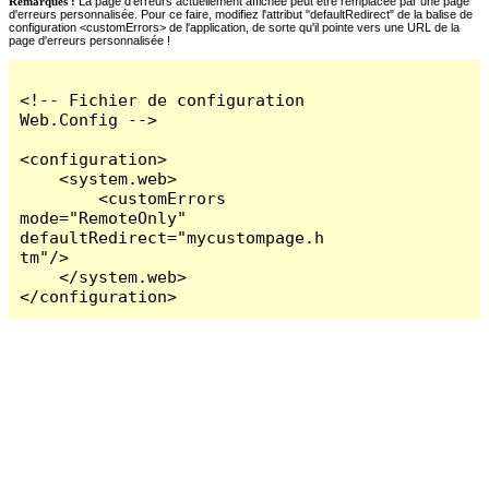
Remarques :
La page d'erreurs actuellement affichée peut être remplacée par une page
d'erreurs personnalisée. Pour ce faire, modifiez l'attribut "defaultRedirect" de la balise de
configuration <customErrors> de l'application, de sorte qu'il pointe vers une URL de la
page d'erreurs personnalisée !
<!-- Fichier de configuration 
Web.Config -->

<configuration>

    <system.web>

        <customErrors 
mode="RemoteOnly" 
defaultRedirect="mycustompage.h
tm"/>

    </system.web>

</configuration>