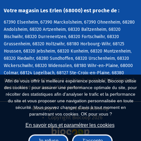
Votre magasin Les Erlen (68000) est proche de :
67390 Elsenheim, 67390 Marckolsheim, 67390 Ohnenheim, 68280
Andolsheim, 68320 Artzenheim, 68320 Baltzenheim, 68320
Bischwihr, 68320 Durrenentzen, 68320 Fortschwihr, 68320
Grussenheim, 68320 Holtzwihr, 68180 Horbourg-Wihr, 68125
Houssen, 68320 Jebsheim, 68320 Kunheim, 68320 Muntzenheim,
68320 Riedwihr, 68280 Sundhoffen, 68320 Urschenheim, 68320
Wickerschwihr, 68320 Widensolen, 68180 Wihr-en-Plaine, 68000
Colmar, 68124 Logelbach, 68127 Ste-Croix-en-Plaine, 68380
Breitenbach-Haut-Rhin, 68140 Eschbach-au-Val, 68140 Griesbach-
Afin de vous offrir la meilleure expérience possible, Biocoop utilise
au-Val, 68140 Gunsbach, 68140 Hohrod
des cookies : pour assurer une performance optimale du site, pour
récolter des statistiques afin d'analyser le trafic et la performance
du site et vous proposer une navigation personnalisée en toute
sécurité. Vous pouvez changer d'avis à tout moment en
Biocoop.fr
Le réseau Biocoop
paramétrant vos cookies. OK pour vous ?
Copyright Biocoop 2026
En savoir plus et paramétrer les cookies
Je refuse
J'accepte