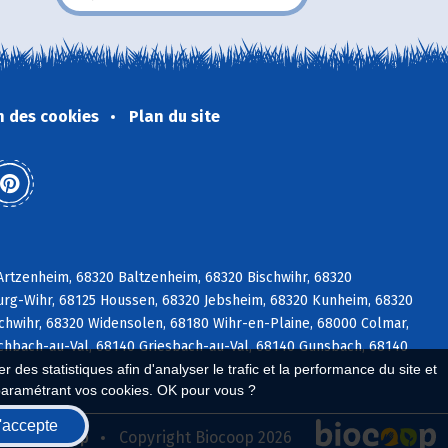
n des cookies
Plan du site
rtzenheim, 68320 Baltzenheim, 68320 Bischwihr, 68320
urg-Wihr, 68125 Houssen, 68320 Jebsheim, 68320 Kunheim, 68320
hwihr, 68320 Widensolen, 68180 Wihr-en-Plaine, 68000 Colmar,
schbach-au-Val, 68140 Griesbach-au-Val, 68140 Gunsbach, 68140
 des statistiques afin d'analyser le trafic et la performance du site et
paramétrant vos cookies. OK pour vous ?
'accepte
seau Biocoop
Copyright Biocoop 2026