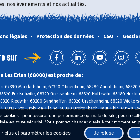
fres, nos événements et nos actualités.
ons légales
Protection des données
CGU
Gestio
re sur
n Les Erlen (68000) est proche de :
m, 67390 Marckolsheim, 67390 Ohnenheim, 68280 Andolsheim, 68320 A
68320 Fortschwihr, 68320 Grussenheim, 68320 Holtzwihr, 68180 Horbo
8320 Riedwihr, 68280 Sundhoffen, 68320 Urschenheim, 68320 Wickersc
h, 68127 Ste-Croix-en-Plaine, 68380 Breitenbach-Haut-Rhin, 68140 E
es cookies : pour assurer une performance optimale du site, pour récolter
isée en toute sécurité. Vous pouvez changer d'avis à tout moment en 
r plus et paramétrer les cookies
Je refuse
J
Biocoop.fr
Le ré