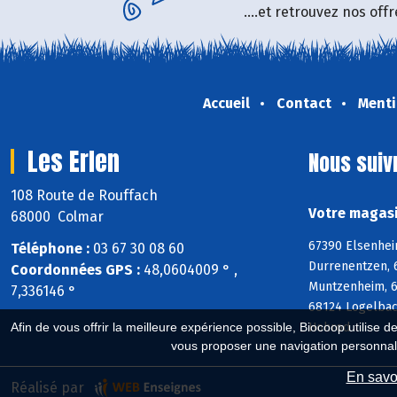
....et retrouvez nos of
Accueil
Contact
Menti
Les Erlen
Nous suiv
108 Route de Rouffach
Votre magasi
68000 Colmar
67390 Elsenhei
Téléphone :
03 67 30 08 60
Durrenentzen, 
Coordonnées GPS :
48,0604009 ° ,
Muntzenheim, 6
7,336146 °
68124 Logelbac
Hohrod
Afin de vous offrir la meilleure expérience possible, Biocoop utilise d
vous proposer une navigation personnal
En savoi
Réalisé par