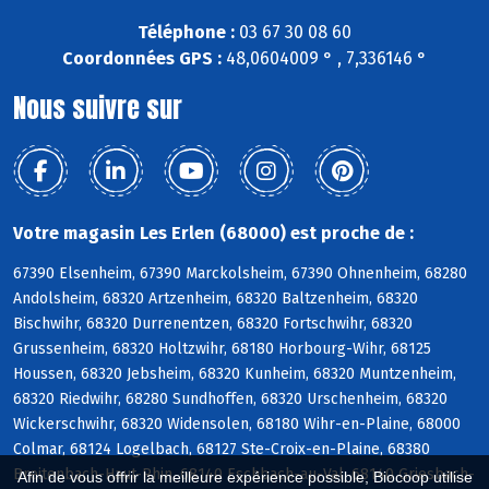
Téléphone :
03 67 30 08 60
Coordonnées GPS :
48,0604009 ° , 7,336146 °
Nous suivre sur
Votre magasin Les Erlen (68000) est proche de :
67390 Elsenheim, 67390 Marckolsheim, 67390 Ohnenheim, 68280
Andolsheim, 68320 Artzenheim, 68320 Baltzenheim, 68320
Bischwihr, 68320 Durrenentzen, 68320 Fortschwihr, 68320
Grussenheim, 68320 Holtzwihr, 68180 Horbourg-Wihr, 68125
Houssen, 68320 Jebsheim, 68320 Kunheim, 68320 Muntzenheim,
68320 Riedwihr, 68280 Sundhoffen, 68320 Urschenheim, 68320
Wickerschwihr, 68320 Widensolen, 68180 Wihr-en-Plaine, 68000
Colmar, 68124 Logelbach, 68127 Ste-Croix-en-Plaine, 68380
Breitenbach-Haut-Rhin, 68140 Eschbach-au-Val, 68140 Griesbach-
Afin de vous offrir la meilleure expérience possible, Biocoop utilise