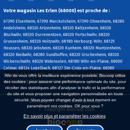
Votre magasin Les Erlen (68000) est proche de :
67390 Elsenheim, 67390 Marckolsheim, 67390 Ohnenheim, 68280
Andolsheim, 68320 Artzenheim, 68320 Baltzenheim, 68320
Bischwihr, 68320 Durrenentzen, 68320 Fortschwihr, 68320
Grussenheim, 68320 Holtzwihr, 68180 Horbourg-Wihr, 68125
Houssen, 68320 Jebsheim, 68320 Kunheim, 68320 Muntzenheim,
68320 Riedwihr, 68280 Sundhoffen, 68320 Urschenheim, 68320
Wickerschwihr, 68320 Widensolen, 68180 Wihr-en-Plaine, 68000
Colmar, 68124 Logelbach, 68127 Ste-Croix-en-Plaine, 68380
Breitenbach-Haut-Rhin, 68140 Eschbach-au-Val, 68140 Griesbach-
Afin de vous offrir la meilleure expérience possible, Biocoop utilise
au-Val, 68140 Gunsbach, 68140 Hohrod
des cookies : pour assurer une performance optimale du site, pour
récolter des statistiques afin d'analyser le trafic et la performance
du site et vous proposer une navigation personnalisée en toute
sécurité. Vous pouvez changer d'avis à tout moment en
Biocoop.fr
Le réseau Biocoop
paramétrant vos cookies. OK pour vous ?
Copyright Biocoop 2026
En savoir plus et paramétrer les cookies