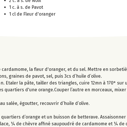
2 c. à s. de Noix
1 c. à s. de Pavot
1 cl de Fleur d'oranger
 de cardamome, la fleur d'oranger, et du sel. Mettre en sorbet
, graines de pavot, sel, puis 3cs d’huile d’olive.
 Etaler la pâte, tailler des triangles, cuire 12mn à 170° sur 
t les quartiers d'une orange.Couper l’autre en morceaux, mix
eau salée, égoutter, recouvrir d’huile d’olive.
quartiers d’orange et un buisson de betterave. Assaisonner d
 glace, ¼ de chèvre affiné saupoudré de cardamome et ¼ de 