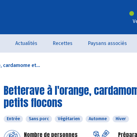
V
Actualités
Recettes
Paysans associés
e, cardamome et...
Betterave à l'orange, cardamo
petits flocons
Entrée
Sans porc
Végétarien
Automne
Hiver
Nombre de personnes
Prépara