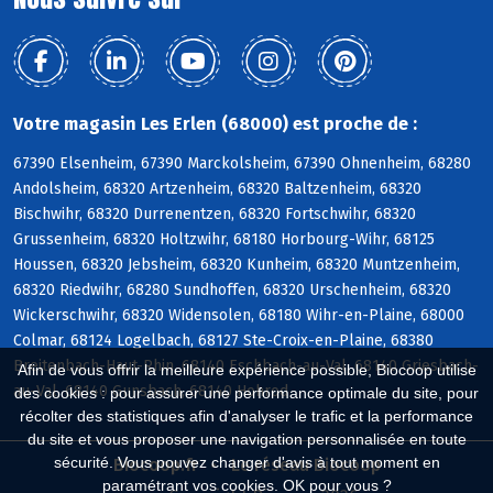
Votre magasin Les Erlen (68000) est proche de :
67390 Elsenheim, 67390 Marckolsheim, 67390 Ohnenheim, 68280
Andolsheim, 68320 Artzenheim, 68320 Baltzenheim, 68320
Bischwihr, 68320 Durrenentzen, 68320 Fortschwihr, 68320
Grussenheim, 68320 Holtzwihr, 68180 Horbourg-Wihr, 68125
Houssen, 68320 Jebsheim, 68320 Kunheim, 68320 Muntzenheim,
68320 Riedwihr, 68280 Sundhoffen, 68320 Urschenheim, 68320
Wickerschwihr, 68320 Widensolen, 68180 Wihr-en-Plaine, 68000
Colmar, 68124 Logelbach, 68127 Ste-Croix-en-Plaine, 68380
Breitenbach-Haut-Rhin, 68140 Eschbach-au-Val, 68140 Griesbach-
Afin de vous offrir la meilleure expérience possible, Biocoop utilise
au-Val, 68140 Gunsbach, 68140 Hohrod
des cookies : pour assurer une performance optimale du site, pour
récolter des statistiques afin d'analyser le trafic et la performance
du site et vous proposer une navigation personnalisée en toute
sécurité. Vous pouvez changer d'avis à tout moment en
Biocoop.fr
Le réseau Biocoop
paramétrant vos cookies. OK pour vous ?