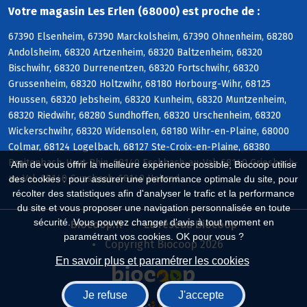
Votre magasin Les Erlen (68000) est proche de :
67390 Elsenheim, 67390 Marckolsheim, 67390 Ohnenheim, 68280
Andolsheim, 68320 Artzenheim, 68320 Baltzenheim, 68320
Bischwihr, 68320 Durrenentzen, 68320 Fortschwihr, 68320
Grussenheim, 68320 Holtzwihr, 68180 Horbourg-Wihr, 68125
Houssen, 68320 Jebsheim, 68320 Kunheim, 68320 Muntzenheim,
68320 Riedwihr, 68280 Sundhoffen, 68320 Urschenheim, 68320
Wickerschwihr, 68320 Widensolen, 68180 Wihr-en-Plaine, 68000
Colmar, 68124 Logelbach, 68127 Ste-Croix-en-Plaine, 68380
Breitenbach-Haut-Rhin, 68140 Eschbach-au-Val, 68140 Griesbach-
Afin de vous offrir la meilleure expérience possible, Biocoop utilise
au-Val, 68140 Gunsbach, 68140 Hohrod
des cookies : pour assurer une performance optimale du site, pour
récolter des statistiques afin d'analyser le trafic et la performance
du site et vous proposer une navigation personnalisée en toute
sécurité. Vous pouvez changer d'avis à tout moment en
Biocoop.fr
Le réseau Biocoop
paramétrant vos cookies. OK pour vous ?
Copyright Biocoop 2026
En savoir plus et paramétrer les cookies
Je refuse
J'accepte