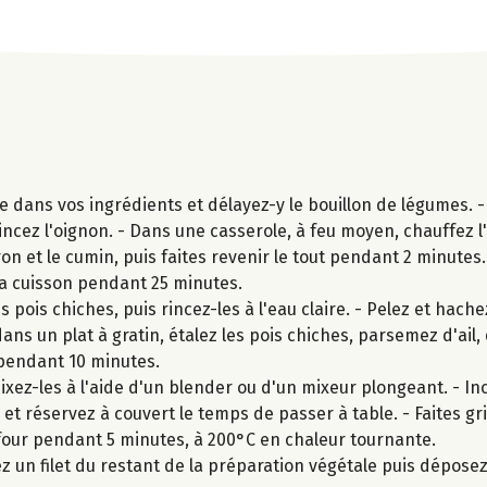
e dans vos ingrédients et délayez-y le bouillon de légumes. -
cez l'oignon. - Dans une casserole, à feu moyen, chauffez l'h
n et le cumin, puis faites revenir le tout pendant 2 minutes. 
la cuisson pendant 25 minutes.
pois chiches, puis rincez-les à l'eau claire. - Pelez et hachez 
ns un plat à gratin, étalez les pois chiches, parsemez d'ail, 
 pendant 10 minutes.
xez-les à l'aide d'un blender ou d'un mixeur plongeant. - In
et réservez à couvert le temps de passer à table. - Faites gril
 four pendant 5 minutes, à 200°C en chaleur tournante.
 un filet du restant de la préparation végétale puis déposez