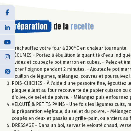
Préparation
de la
recette
Préchauffez votre four à 200°C en chaleur tournante.
LÉGUMES - Portez à ébullition la quantité d'eau indiqué
évidez et coupez le potimarron en cubes. - Pelez et émin
dorer l'oignon pendant 2 minutes. - Ajoutez le potimarro
bouillon de légumes, mélangez, couvrez et poursuivez 
POIS-CHICHES - À l'aide d'une passoire fine, égouttez les 
plaque allant au four recouverte de papier cuisson ou da
d'olive, de sel et de poivre. - Mélangez puis enfournez
VELOUTÉ & PETITS PAINS - Une fois les légumes cuits, mi
la préparation végétale, du sel et du poivre. - Mélangez 
coupés en deux et passés au grille-pain, ou entiers au
DRESSAGE - Dans un bol, servez le velouté chaud, versez