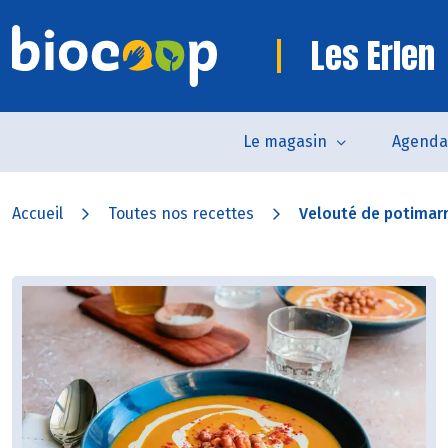
Les Erlen
Le magasin
Agenda
Accueil
Toutes nos recettes
Velouté de potimarro