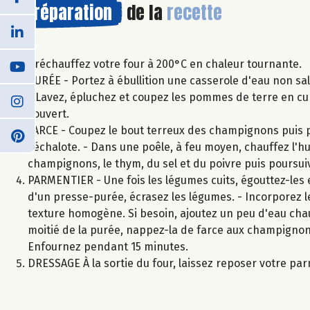
Préparation
de la
recette
Préchauffez votre four à 200°C en chaleur tournante.
PURÉE - Portez à ébullition une casserole d'eau non sal
- Lavez, épluchez et coupez les pommes de terre en cub
couvert.
FARCE - Coupez le bout terreux des champignons puis pa
l'échalote. - Dans une poêle, à feu moyen, chauffez l'hui
champignons, le thym, du sel et du poivre puis poursui
PARMENTIER - Une fois les légumes cuits, égouttez-les e
d'un presse-purée, écrasez les légumes. - Incorporez le
texture homogène. Si besoin, ajoutez un peu d'eau chaude
moitié de la purée, nappez-la de farce aux champignon
Enfournez pendant 15 minutes.
DRESSAGE À la sortie du four, laissez reposer votre pa