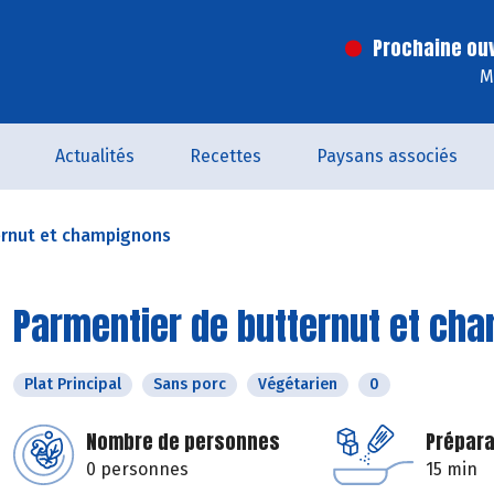
Prochaine ouv
M
Actualités
Recettes
Paysans associés
ernut et champignons
Parmentier de butternut et ch
Plat Principal
Sans porc
Végétarien
0
Nombre de personnes
Prépara
0 personnes
15 min