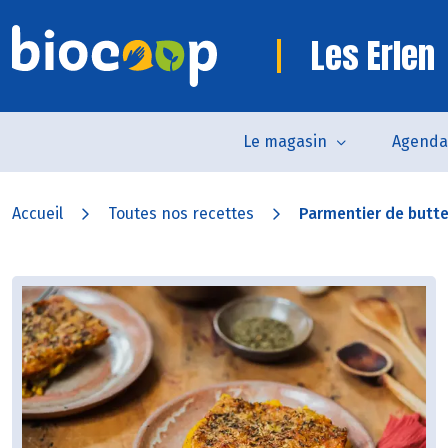
Les Erlen
Le magasin
Agenda
Accueil
Toutes nos recettes
Parmentier de butt