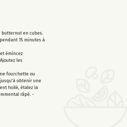
e butternut en cubes.
e pendant 15 minutes à
 et émincez
 Ajoutez les
une fourchette ou
 jusqu'à obtenir une
nt huilé, étalez la
emmental râpé. -