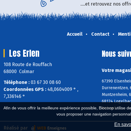
....et retrouvez nos of
Accueil
Contact
Menti
Les Erlen
Nous suiv
108 Route de Rouffach
Votre magasi
68000 Colmar
67390 Elsenhei
Téléphone :
03 67 30 08 60
Durrenentzen, 
Coordonnées GPS :
48,0604009 ° ,
Muntzenheim, 6
7,336146 °
68124 Logelbac
Hohrod
Afin de vous offrir la meilleure expérience possible, Biocoop utilise d
vous proposer une navigation personnal
En savoi
Réalisé par