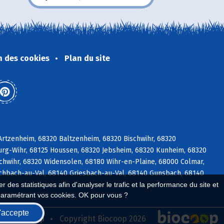
n des cookies
Plan du site
rtzenheim, 68320 Baltzenheim, 68320 Bischwihr, 68320
urg-Wihr, 68125 Houssen, 68320 Jebsheim, 68320 Kunheim, 68320
hwihr, 68320 Widensolen, 68180 Wihr-en-Plaine, 68000 Colmar,
schbach-au-Val, 68140 Griesbach-au-Val, 68140 Gunsbach, 68140
 des statistiques afin d'analyser le trafic et la performance du site et
paramétrant vos cookies. OK pour vous ?
'accepte
seau Biocoop
Copyright Biocoop 2026