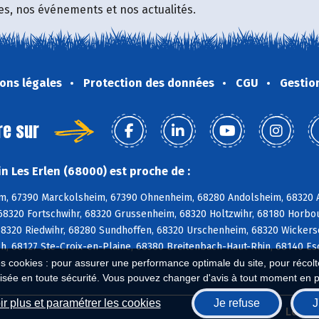
fres, nos événements et nos actualités.
ons légales
Protection des données
CGU
Gestio
re sur
n Les Erlen (68000) est proche de :
m, 67390 Marckolsheim, 67390 Ohnenheim, 68280 Andolsheim, 68320 A
68320 Fortschwihr, 68320 Grussenheim, 68320 Holtzwihr, 68180 Horbo
8320 Riedwihr, 68280 Sundhoffen, 68320 Urschenheim, 68320 Wickersc
h, 68127 Ste-Croix-en-Plaine, 68380 Breitenbach-Haut-Rhin, 68140 E
es cookies : pour assurer une performance optimale du site, pour récolter
isée en toute sécurité. Vous pouvez changer d'avis à tout moment en 
r plus et paramétrer les cookies
Je refuse
J
Biocoop.fr
Le ré