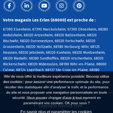
Votre magasin Les Erlen (68000) est proche de :
67390 Elsenheim, 67390 Marckolsheim, 67390 Ohnenheim, 68280
Andolsheim, 68320 Artzenheim, 68320 Baltzenheim, 68320
Bischwihr, 68320 Durrenentzen, 68320 Fortschwihr, 68320
Grussenheim, 68320 Holtzwihr, 68180 Horbourg-Wihr, 68125
Houssen, 68320 Jebsheim, 68320 Kunheim, 68320 Muntzenheim,
68320 Riedwihr, 68280 Sundhoffen, 68320 Urschenheim, 68320
Wickerschwihr, 68320 Widensolen, 68180 Wihr-en-Plaine, 68000
Colmar, 68124 Logelbach, 68127 Ste-Croix-en-Plaine, 68380
Breitenbach-Haut-Rhin, 68140 Eschbach-au-Val, 68140 Griesbach-
Afin de vous offrir la meilleure expérience possible, Biocoop utilise
au-Val, 68140 Gunsbach, 68140 Hohrod
des cookies : pour assurer une performance optimale du site, pour
récolter des statistiques afin d'analyser le trafic et la performance
du site et vous proposer une navigation personnalisée en toute
sécurité. Vous pouvez changer d'avis à tout moment en
Biocoop.fr
Le réseau Biocoop
paramétrant vos cookies. OK pour vous ?
Copyright Biocoop 2026
En savoir plus et paramétrer les cookies