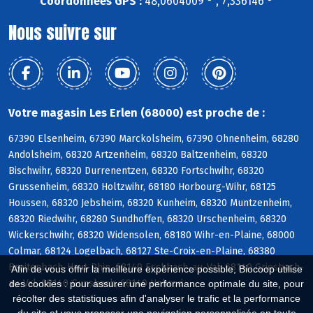
Coordonnées GPS :
48,0604009 ° , 7,336146 °
Nous suivre sur
Votre magasin Les Erlen (68000) est proche de :
67390 Elsenheim, 67390 Marckolsheim, 67390 Ohnenheim, 68280
Andolsheim, 68320 Artzenheim, 68320 Baltzenheim, 68320
Bischwihr, 68320 Durrenentzen, 68320 Fortschwihr, 68320
Grussenheim, 68320 Holtzwihr, 68180 Horbourg-Wihr, 68125
Houssen, 68320 Jebsheim, 68320 Kunheim, 68320 Muntzenheim,
68320 Riedwihr, 68280 Sundhoffen, 68320 Urschenheim, 68320
Wickerschwihr, 68320 Widensolen, 68180 Wihr-en-Plaine, 68000
Colmar, 68124 Logelbach, 68127 Ste-Croix-en-Plaine, 68380
Breitenbach-Haut-Rhin, 68140 Eschbach-au-Val, 68140 Griesbach-
Afin de vous offrir la meilleure expérience possible, Biocoop utilise
au-Val, 68140 Gunsbach, 68140 Hohrod
des cookies : pour assurer une performance optimale du site, pour
récolter des statistiques afin d'analyser le trafic et la performance