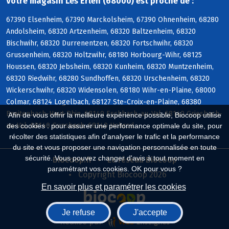
Votre magasin Les Erlen (68000) est proche de :
67390 Elsenheim, 67390 Marckolsheim, 67390 Ohnenheim, 68280
Andolsheim, 68320 Artzenheim, 68320 Baltzenheim, 68320
Bischwihr, 68320 Durrenentzen, 68320 Fortschwihr, 68320
Grussenheim, 68320 Holtzwihr, 68180 Horbourg-Wihr, 68125
Houssen, 68320 Jebsheim, 68320 Kunheim, 68320 Muntzenheim,
68320 Riedwihr, 68280 Sundhoffen, 68320 Urschenheim, 68320
Wickerschwihr, 68320 Widensolen, 68180 Wihr-en-Plaine, 68000
Colmar, 68124 Logelbach, 68127 Ste-Croix-en-Plaine, 68380
Breitenbach-Haut-Rhin, 68140 Eschbach-au-Val, 68140 Griesbach-
Afin de vous offrir la meilleure expérience possible, Biocoop utilise
au-Val, 68140 Gunsbach, 68140 Hohrod
des cookies : pour assurer une performance optimale du site, pour
récolter des statistiques afin d'analyser le trafic et la performance
du site et vous proposer une navigation personnalisée en toute
sécurité. Vous pouvez changer d'avis à tout moment en
Biocoop.fr
Le réseau Biocoop
paramétrant vos cookies. OK pour vous ?
Copyright Biocoop 2026
En savoir plus et paramétrer les cookies
Je refuse
J'accepte
Réalisé par