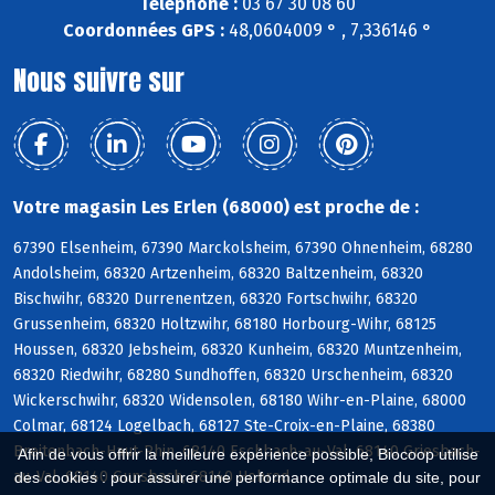
Téléphone :
03 67 30 08 60
Coordonnées GPS :
48,0604009 ° , 7,336146 °
Nous suivre sur
Votre magasin Les Erlen (68000) est proche de :
67390 Elsenheim, 67390 Marckolsheim, 67390 Ohnenheim, 68280
Andolsheim, 68320 Artzenheim, 68320 Baltzenheim, 68320
Bischwihr, 68320 Durrenentzen, 68320 Fortschwihr, 68320
Grussenheim, 68320 Holtzwihr, 68180 Horbourg-Wihr, 68125
Houssen, 68320 Jebsheim, 68320 Kunheim, 68320 Muntzenheim,
68320 Riedwihr, 68280 Sundhoffen, 68320 Urschenheim, 68320
Wickerschwihr, 68320 Widensolen, 68180 Wihr-en-Plaine, 68000
Colmar, 68124 Logelbach, 68127 Ste-Croix-en-Plaine, 68380
Breitenbach-Haut-Rhin, 68140 Eschbach-au-Val, 68140 Griesbach-
Afin de vous offrir la meilleure expérience possible, Biocoop utilise
au-Val, 68140 Gunsbach, 68140 Hohrod
des cookies : pour assurer une performance optimale du site, pour